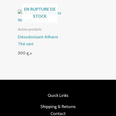
EN RUPTURE DE
STOCK
Autres produits
Désodorisant Atharni
Thé vert
300
د.ج
Quick Links
Shipping & Returns
Contact