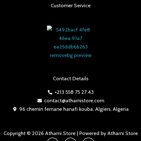
Customer Service
Contact Details
+213 558 75 27 43
contact@atharnistore.com
96 chemin fernane hanafi kouba, Algiers, Algeria
Copyright © 2026 Atharni Store | Powered by Atharni Store
I
F
T